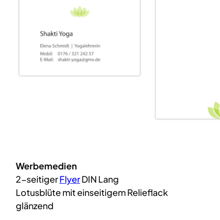
Werbemedien
2-seitiger
Flyer
DIN Lang
Lotusblüte mit einseitigem Relieflack
glänzend